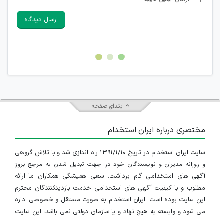
امکان تأیید نظرات کاربرانی که به هر طریقی قصد مأیوس کردن
سایرین را دارند وجود ندارد.
ارسال دیدگاه
هرگونه تحریک، تحقیر و کنایه به سایر افراد (مسئول و غیر مسئول)
غیر مجاز می باشد.
امکان هماهنگی برای هرگونه ملاقات حضوری چه به صورت دسته
جمعی و چه فردی توسط کاربران سایت وجود ندارد.
ابتدای صفحه
مختصری درباره ایران استخدام
سایت ایران استخدام در تاریخ ۱۳۹۱/۱/۱۰ راه اندازی شد و با تلاش گروهی
و روزانه مدیران و نویسندگان خود در جهت تبدیل شدن به مرجع بروز
آگهی های استخدامی گام برداشت. سعی همیشگی همکاران ما ارائه
مطلوب و با کیفیت آگهی های استخدامی خدمت بازدیدکنندگان محترم
این سایت بوده است. ایران استخدام به صورت مستقل و خصوصی اداره
می شود و وابسته به هیچ نهاد و یا سازمان دولتی نمی باشد، این سایت