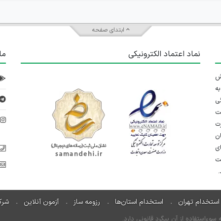
ابتدای صفحه
نماد اعتماد الکترونیکی
ما
 تلاش
ه
ی
ت
د
رت
ان
ی
یت
استخدام تهران
استخدام استان‌ها
رزومه ساز
آزمون آنلاین
شرک
ءاستفاده از آن پیگرد قانونی دارد.