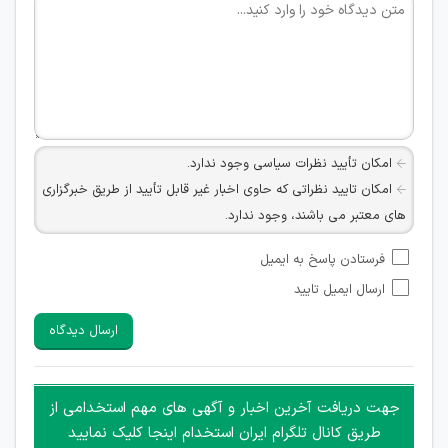
امکان تأیید نظرات سیاسی وجود ندارد.
امکان تایید نظراتی که حاوی اخبار غیر قابل تأیید از طریق خبرگزاری
های معتبر می باشند، وجود ندارد.
امکان تأیید نظراتی که حاوی اطلاعات تماس شخصی افراد و یا ID
فرستادن پاسخ به ایمیل
شبکه های مجازی ارتباطی می باشند وجود ندارد.
ارسال ایمیل تایید
امکان تأیید نظرات کاربرانی که به هر طریقی قصد مأیوس کردن
سایرین را دارند وجود ندارد.
ارسال دیدگاه
هرگونه تحریک، تحقیر و کنایه به سایر افراد (مسئول و غیر مسئول)
غیر مجاز می باشد.
امکان هماهنگی برای هرگونه ملاقات حضوری چه به صورت دسته
جهت دریافت آخرین اخبار و آگهی های مهم استخدامی از
جمعی و چه فردی توسط کاربران سایت وجود ندارد.
طریق کانال تلگرام ایران استخدام اینجا کلیک نمایید