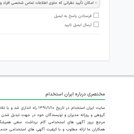
امکان تأیید نظراتی که حاوی اطلاعات تماس شخصی افراد و یا ID شبکه های مجازی ارتباطی می باشند وجود ند
امکان تأیید نظرات کاربرانی که به هر طریقی قصد مأیوس کرد
فرستادن پاسخ به ایمیل
هرگونه تحریک، تحقیر و کنایه به سایر افراد (مسئول و غیر 
ارسال ایمیل تایید
امکان هماهنگی برای هرگونه ملاقات حضوری چه به صورت د
مختصری درباره ایران استخدام
سایت ایران استخدام در تاریخ ۱۳۹۱/۱/۱۰ راه اندازی شد و با
گروهی و روزانه مدیران و نویسندگان خود در جهت تبدیل شدن ب
مرجع بروز آگهی های استخدامی گام برداشت. سعی همیشگ
همکاران ما ارائه مطلوب و با کیفیت آگهی های استخدامی خدم