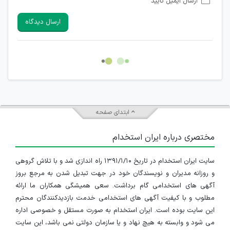
ارسال ایمیل تایید
امکان تأیید نظرات کاربرانی که به هر طریقی قصد مأیوس کردن
سایرین را دارند وجود ندارد.
ارسال دیدگاه
هرگونه تحریک، تحقیر و کنایه به سایر افراد (مسئول و غیر مسئول)
غیر مجاز می باشد.
امکان هماهنگی برای هرگونه ملاقات حضوری چه به صورت دسته
جمعی و چه فردی توسط کاربران سایت وجود ندارد.
ابتدای صفحه
مختصری درباره ایران استخدام
سایت ایران استخدام در تاریخ ۱۳۹۱/۱/۱۰ راه اندازی شد و با تلاش گروهی
و روزانه مدیران و نویسندگان خود در جهت تبدیل شدن به مرجع بروز
آگهی های استخدامی گام برداشت. سعی همیشگی همکاران ما ارائه
مطلوب و با کیفیت آگهی های استخدامی خدمت بازدیدکنندگان محترم
این سایت بوده است. ایران استخدام به صورت مستقل و خصوصی اداره
می شود و وابسته به هیچ نهاد و یا سازمان دولتی نمی باشد، این سایت