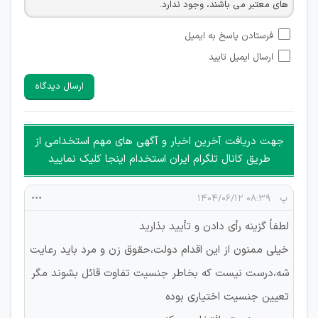
های معتبر می باشند، وجود ندارد.
امکان تأیید نظراتی که حاوی اطلاعات تماس شخصی افراد و یا ID
فرستادن پاسخ به ایمیل
شبکه های مجازی ارتباطی می باشند وجود ندارد.
ارسال ایمیل تایید
امکان تأیید نظرات کاربرانی که به هر طریقی قصد مأیوس کردن
سایرین را دارند وجود ندارد.
ارسال دیدگاه
هرگونه تحریک، تحقیر و کنایه به سایر افراد (مسئول و غیر مسئول)
غیر مجاز می باشد.
امکان هماهنگی برای هرگونه ملاقات حضوری چه به صورت دسته
جهت دریافت آخرین اخبار و آگهی های مهم استخدامی از
جمعی و چه فردی توسط کاربران سایت وجود ندارد.
طریق کانال تلگرام ایران استخدام اینجا کلیک نمایید
پ
۰۸:۳۹ ۱۴۰۴/۰۶/۱۲
لطفاً گزینه رأی دادن و تأیید بذارید
خیلی ممنون از این اقدام دولت،حقوق زن و مرد باید رعایت
شه،درست نیست که بخاطر جنسیت تفاوت قائل بشوند مگر
تعیین جنسیت اختیاری بوده