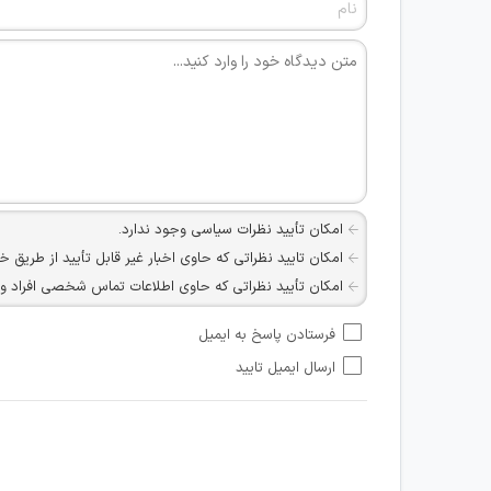
امکان تأیید نظرات سیاسی وجود ندارد.
امکان تایید نظراتی که حاوی اخبار غیر قابل تأیید از طریق خ
امکان تأیید نظراتی که حاوی اطلاعات تماس شخصی افراد و یا ID شبکه های مجازی ارتباطی می باشند وجود ند
امکان تأیید نظرات کاربرانی که به هر طریقی قصد مأیوس کرد
فرستادن پاسخ به ایمیل
هرگونه تحریک، تحقیر و کنایه به سایر افراد (مسئول و غیر 
ارسال ایمیل تایید
امکان هماهنگی برای هرگونه ملاقات حضوری چه به صورت د