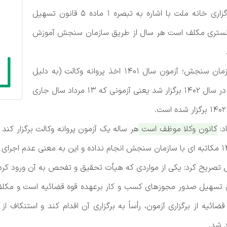
وکلای دادگستری ایران در گفت و گو با خبرنگار خبرگزاری خانه ملت با اشاره به تبصره 1 ماده 5 قانون تسهیل
دگستری مکلف است هر سال از طریق سازمان سنجش آموزش
نقدعلی افزود: بر اساس استعلام صورت گرفته از سازمان سنجش؛ آزمون سال 1401 اخذ پروانه وکالت (به دلیل
حجم آزمون‌های موظفی این سازمان در سال مذکور) در سال 1402 برگزار شد یعنی آزمونی که 13 مرداد سال جاری
د:
کانون وکلا موظف است هر ساله یک آزمون پروانه وکالت برگزار کند 
ریح کرد: یکی از مواردی که هیأت تحقیق و تفحص به آن ورود کرده
ور شد: نظارت بر اجرای تبصره 1 ماده 5 قانون تسهیل صدور مجوزهای کسب و کار برعهده قوه
‌قضائیه از برگزاری آزمون، رأساً به برگزاری آن اقدام کند و استنک