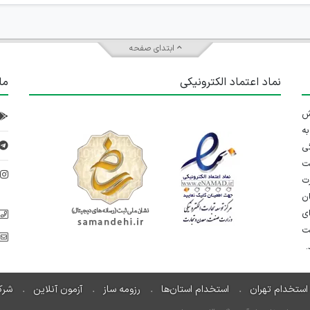
ابتدای صفحه
نماد اعتماد الکترونیکی
ما
 تلاش
ه
ی
ت
د
رت
ان
ی
یت
استخدام تهران
استخدام استان‌ها
رزومه ساز
آزمون آنلاین
شرک