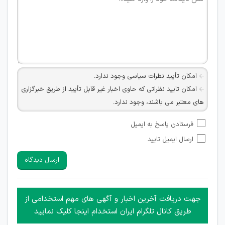
امکان تأیید نظرات سیاسی وجود ندارد.
امکان تایید نظراتی که حاوی اخبار غیر قابل تأیید از طریق خبرگزاری
های معتبر می باشند، وجود ندارد.
امکان تأیید نظراتی که حاوی اطلاعات تماس شخصی افراد و یا ID
فرستادن پاسخ به ایمیل
شبکه های مجازی ارتباطی می باشند وجود ندارد.
ارسال ایمیل تایید
امکان تأیید نظرات کاربرانی که به هر طریقی قصد مأیوس کردن
سایرین را دارند وجود ندارد.
ارسال دیدگاه
هرگونه تحریک، تحقیر و کنایه به سایر افراد (مسئول و غیر مسئول)
غیر مجاز می باشد.
امکان هماهنگی برای هرگونه ملاقات حضوری چه به صورت دسته
جهت دریافت آخرین اخبار و آگهی های مهم استخدامی از
جمعی و چه فردی توسط کاربران سایت وجود ندارد.
طریق کانال تلگرام ایران استخدام اینجا کلیک نمایید