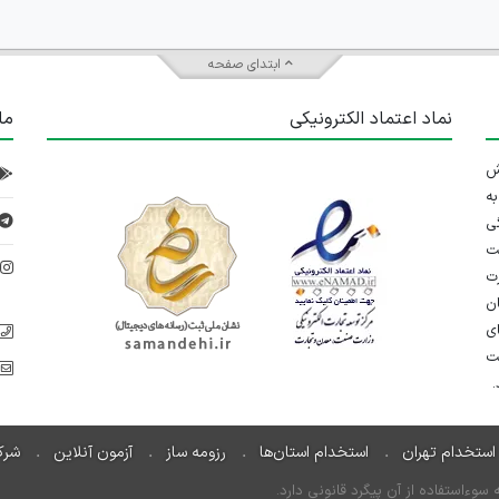
ابتدای صفحه
نماد اعتماد الکترونیکی
ما
 تلاش
ه
ی
ت
د
رت
ان
ی
یت
استخدام تهران
استخدام استان‌ها
رزومه ساز
آزمون آنلاین
شرک
ءاستفاده از آن پیگرد قانونی دارد.