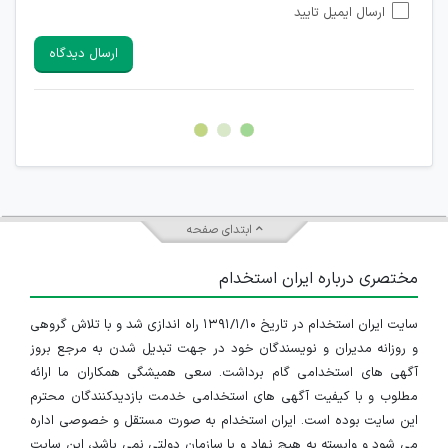
ارسال ایمیل تایید
امکان تأیید نظرات کاربرانی که به هر طریقی قصد مأیوس کردن
سایرین را دارند وجود ندارد.
ارسال دیدگاه
هرگونه تحریک، تحقیر و کنایه به سایر افراد (مسئول و غیر مسئول)
غیر مجاز می باشد.
امکان هماهنگی برای هرگونه ملاقات حضوری چه به صورت دسته
جمعی و چه فردی توسط کاربران سایت وجود ندارد.
ابتدای صفحه
مختصری درباره ایران استخدام
سایت ایران استخدام در تاریخ ۱۳۹۱/۱/۱۰ راه اندازی شد و با تلاش گروهی
و روزانه مدیران و نویسندگان خود در جهت تبدیل شدن به مرجع بروز
آگهی های استخدامی گام برداشت. سعی همیشگی همکاران ما ارائه
مطلوب و با کیفیت آگهی های استخدامی خدمت بازدیدکنندگان محترم
این سایت بوده است. ایران استخدام به صورت مستقل و خصوصی اداره
می شود و وابسته به هیچ نهاد و یا سازمان دولتی نمی باشد، این سایت