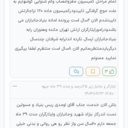
تمام مراحل کمیسیون مغزواعصاب وکم شنوایی گوشهایم به
علت موج گرفتگی تاییدودرکمیسیون ماده ۱۲۰ نزاجاارتش
تاییدشدم الان ۲سال است پرونده اماده بنیادجانبازان می
باشدودرامورایثارگران ارتش تهران مانده وهنوزان رابه
بنیادجانبازان ارسال نکرده اندترابه شرفتان چندسال
دیگربایدمنتظربمانیم الان ۸سال است منتظرم لطفا پیگیری
نمایید ممنونم
۳
ایثارگر و جانباز زیر ۲۵درصد و مدت ۳۹ ماه جبهه
۱۶:۵۰ ۱۴۰۴/۰۷/۱۳
باش الان خدمت جناب آقای اومدی ریس بنیاد و مسولین
دست اندرکار بنژاد شهید وجانبازان وایثارگران مدت ۳۹ ماه
جمعه دارم ۶۰سال سن واز نظر رو هی روانی و بدنی خیلی