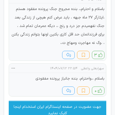
باسلام و احترام،، بنده مجروح جنگ پرونده مفقود هستم
،ایثارگر 27 ماه جبهه ، باید عرض کنم هیچی از زندگی بعد
جنگ نفهمیدم جز درد و رنج ،، دیگه عمرمان تمام شد ،
برای فرزندانمان حد اقل کاری بکنین اونها بتوانم زندگی بکنن
، ،وگ نه مهاجرت ومهاج ت،،
۳
سهرابعلی واعظی
۲۲:۵۴ ۱۴۰۴/۰۷/۱۲
باسلام ،،واحترام، بنده جانباز پرونده مفقودی
۰
جهت عضویت در صفحه اینستاگرام ایران استخدام اینجا
کلیک نمایید