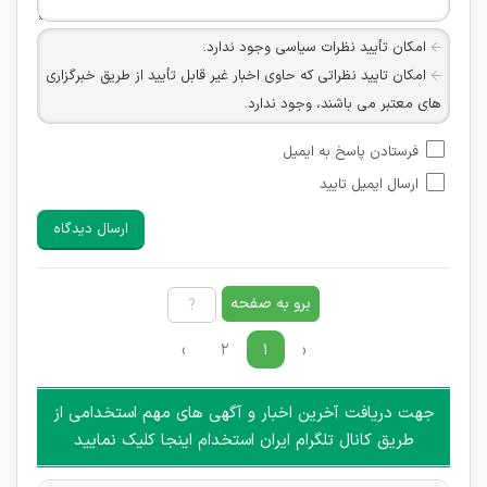
امکان تأیید نظرات سیاسی وجود ندارد.
امکان تایید نظراتی که حاوی اخبار غیر قابل تأیید از طریق خبرگزاری
های معتبر می باشند، وجود ندارد.
امکان تأیید نظراتی که حاوی اطلاعات تماس شخصی افراد و یا ID
فرستادن پاسخ به ایمیل
شبکه های مجازی ارتباطی می باشند وجود ندارد.
ارسال ایمیل تایید
امکان تأیید نظرات کاربرانی که به هر طریقی قصد مأیوس کردن
سایرین را دارند وجود ندارد.
ارسال دیدگاه
هرگونه تحریک، تحقیر و کنایه به سایر افراد (مسئول و غیر مسئول)
غیر مجاز می باشد.
امکان هماهنگی برای هرگونه ملاقات حضوری چه به صورت دسته
برو به صفحه
جمعی و چه فردی توسط کاربران سایت وجود ندارد.
›
۲
۱
‹
جهت دریافت آخرین اخبار و آگهی های مهم استخدامی از
طریق کانال تلگرام ایران استخدام اینجا کلیک نمایید