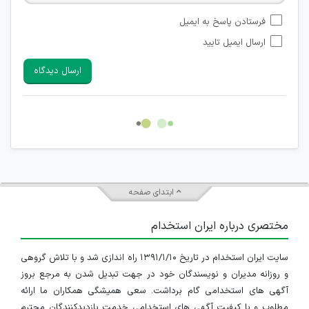
امکان تأیید نظراتی که حاوی اطلاعات تماس شخصی افراد و یا ID
فرستادن پاسخ به ایمیل
شبکه های مجازی ارتباطی می باشند وجود ندارد.
ارسال ایمیل تایید
امکان تأیید نظرات کاربرانی که به هر طریقی قصد مأیوس کردن
سایرین را دارند وجود ندارد.
ارسال دیدگاه
هرگونه تحریک، تحقیر و کنایه به سایر افراد (مسئول و غیر مسئول)
غیر مجاز می باشد.
امکان هماهنگی برای هرگونه ملاقات حضوری چه به صورت دسته
جمعی و چه فردی توسط کاربران سایت وجود ندارد.
ابتدای صفحه
مختصری درباره ایران استخدام
سایت ایران استخدام در تاریخ ۱۳۹۱/۱/۱۰ راه اندازی شد و با تلاش گروهی
و روزانه مدیران و نویسندگان خود در جهت تبدیل شدن به مرجع بروز
آگهی های استخدامی گام برداشت. سعی همیشگی همکاران ما ارائه
مطلوب و با کیفیت آگهی های استخدامی خدمت بازدیدکنندگان محترم