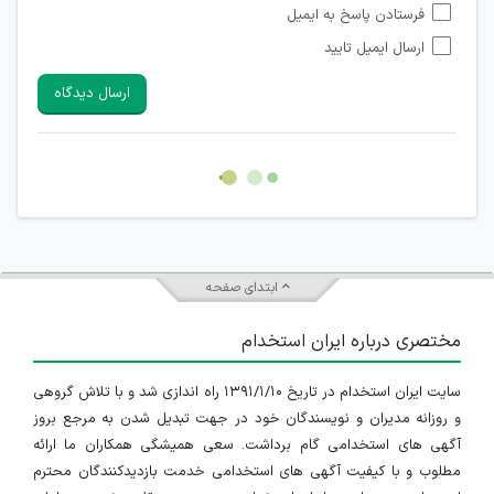
فرستادن پاسخ به ایمیل
شبکه های مجازی ارتباطی می باشند وجود ندارد.
ارسال ایمیل تایید
امکان تأیید نظرات کاربرانی که به هر طریقی قصد مأیوس کردن
سایرین را دارند وجود ندارد.
ارسال دیدگاه
هرگونه تحریک، تحقیر و کنایه به سایر افراد (مسئول و غیر مسئول)
غیر مجاز می باشد.
امکان هماهنگی برای هرگونه ملاقات حضوری چه به صورت دسته
جمعی و چه فردی توسط کاربران سایت وجود ندارد.
ابتدای صفحه
مختصری درباره ایران استخدام
سایت ایران استخدام در تاریخ ۱۳۹۱/۱/۱۰ راه اندازی شد و با تلاش گروهی
و روزانه مدیران و نویسندگان خود در جهت تبدیل شدن به مرجع بروز
آگهی های استخدامی گام برداشت. سعی همیشگی همکاران ما ارائه
مطلوب و با کیفیت آگهی های استخدامی خدمت بازدیدکنندگان محترم