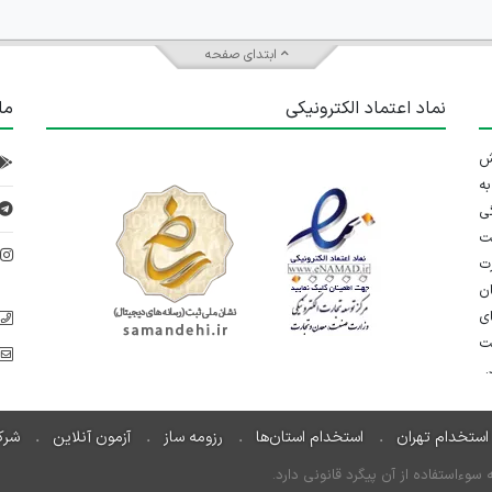
ابتدای صفحه
نماد اعتماد الکترونیکی
ما
 تلاش
ه
ی
ت
د
رت
ان
ی
یت
استخدام تهران
استخدام استان‌ها
رزومه ساز
آزمون آنلاین
شرک
ءاستفاده از آن پیگرد قانونی دارد.