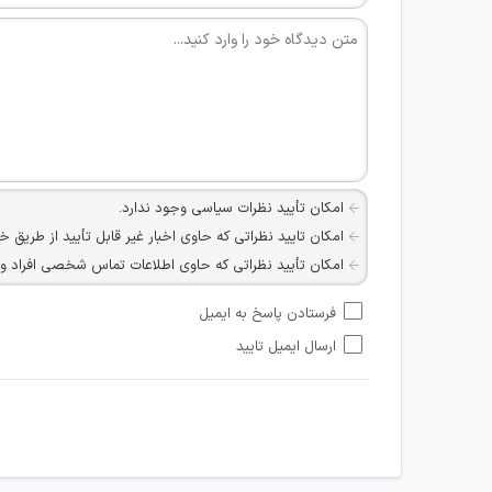
امکان تأیید نظرات سیاسی وجود ندارد.
امکان تایید نظراتی که حاوی اخبار غیر قابل تأیید از طریق خ
امکان تأیید نظراتی که حاوی اطلاعات تماس شخصی افراد و یا ID شبکه های مجازی ارتباطی می باشند وجود ند
امکان تأیید نظرات کاربرانی که به هر طریقی قصد مأیوس کرد
فرستادن پاسخ به ایمیل
هرگونه تحریک، تحقیر و کنایه به سایر افراد (مسئول و غیر 
ارسال ایمیل تایید
امکان هماهنگی برای هرگونه ملاقات حضوری چه به صورت د