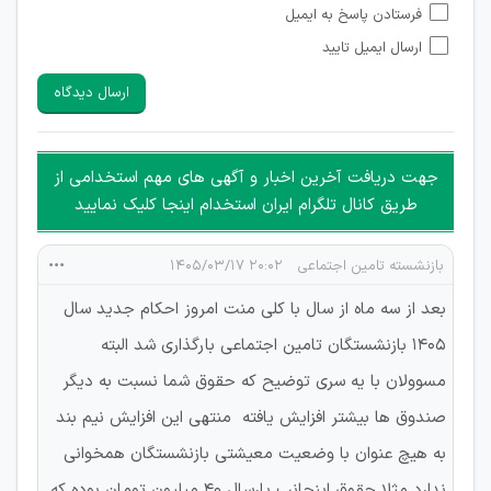
فرستادن پاسخ به ایمیل
شبکه های مجازی ارتباطی می باشند وجود ندارد.
ارسال ایمیل تایید
امکان تأیید نظرات کاربرانی که به هر طریقی قصد مأیوس کردن
سایرین را دارند وجود ندارد.
ارسال دیدگاه
هرگونه تحریک، تحقیر و کنایه به سایر افراد (مسئول و غیر مسئول)
غیر مجاز می باشد.
امکان هماهنگی برای هرگونه ملاقات حضوری چه به صورت دسته
جهت دریافت آخرین اخبار و آگهی های مهم استخدامی از
جمعی و چه فردی توسط کاربران سایت وجود ندارد.
طریق کانال تلگرام ایران استخدام اینجا کلیک نمایید
بازنشسته تامین اجتماعی
۲۰:۰۲ ۱۴۰۵/۰۳/۱۷
بعد از سه ماه از سال با کلی منت امروز احکام جدید سال
۱۴۰۵ بازنشستگان تامین اجتماعی بارگذاری شد البته
مسوولان با یه سری توضیح که حقوق شما نسبت به دیگر
صندوق ها بیشتر افزایش یافته منتهی این افزایش نیم بند
به هیچ عنوان با وضعیت معیشتی بازنشستگان همخوانی
ندارد مثلا حقوق اینجانب پارسال ۴۰ میلیون تومان بوده که