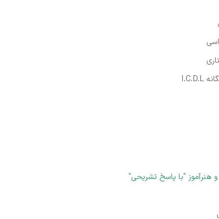
اسی
اری
I.C.D