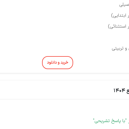
صیلی
ابتدایی)
 استثنائی)
و تربیتی
خرید و دانلود
1