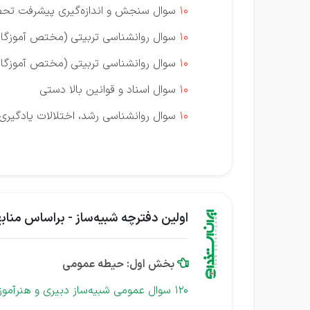
10
سوال سنجش و اندازه‌گیری پیشرفت تح
10
سوال روانشناسی تربیتی (مختص آموزگار 
10
سوال روانشناسی تربیتی (مختص آموزگار
10
سوال اسناد و قوانین بالا دستی
10
سوال روانشناسی رشد، اختلالات یادگیری 
اولین دفترچه شبیه‌ساز - براساس منابع 404
بخش اول: حیطه عمومی

120 سوال عمومی شبیه‌ساز دبیری و هنرآموز "با پاسخ تشریحی"