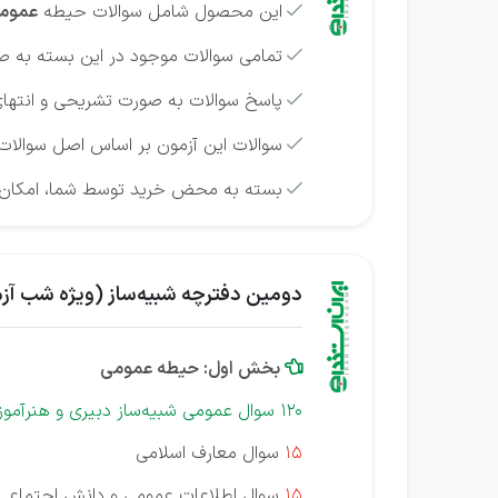
این محصول شامل سوالات حیطه
عموم

تمامی سوالات موجود در این بسته به صو

پاسخ سوالات به صورت تشریحی و انتهای

سوالات این آزمون بر اساس اصل سوالات

بسته به محض خرید توسط شما، امکان دان

دومین دفترچه شبیه‌‎ساز (ویژه شب آزمون) - براساس منابع 1404
بخش اول: حیطه عمومی

120 سوال عمومی شبیه‌ساز دبیری و هنرآموز "با پاسخ تشریحی"
15
سوال معارف اسلامی
15
سوال اطلاعات عمومی و دانش اجتماعی