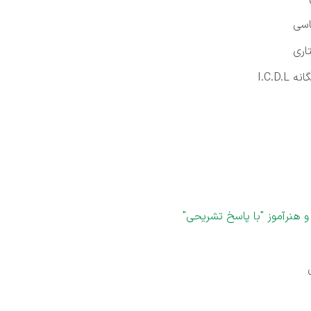
اسی
اری
I.C.D