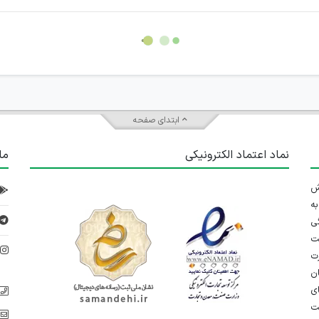
ابتدای صفحه
نماد اعتماد الکترونیکی
ما
 تلاش
ه
ی
ت
د
رت
ان
ی
یت