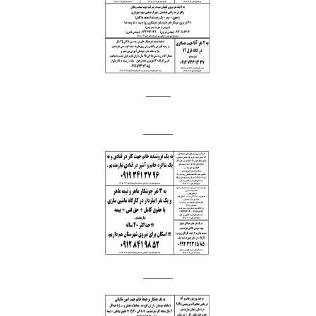
_____
______
______