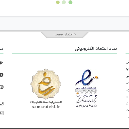
ابتدای صفحه
نماد اعتماد الکترونیکی
ما
 تلاش
ه
ی
ت
د
رت
ان
ی
یت