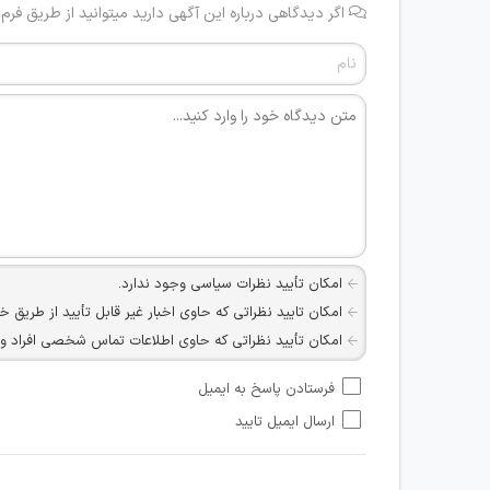
اگر دیدگاهی درباره این آگهی دارید میتوانید از طریق فرم
امکان تأیید نظرات سیاسی وجود ندارد.
امکان تایید نظراتی که حاوی اخبار غیر قابل تأیید از طریق خ
امکان تأیید نظراتی که حاوی اطلاعات تماس شخصی افراد و یا ID شبکه های مجازی ارتباطی می باشند وجود ند
امکان تأیید نظرات کاربرانی که به هر طریقی قصد مأیوس کرد
فرستادن پاسخ به ایمیل
هرگونه تحریک، تحقیر و کنایه به سایر افراد (مسئول و غیر 
ارسال ایمیل تایید
امکان هماهنگی برای هرگونه ملاقات حضوری چه به صورت د