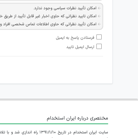
امکان تأیید نظرات سیاسی وجود ندارد.
امکان تایید نظراتی که حاوی اخبار غیر قابل تأیید از طریق خ
امکان تأیید نظراتی که حاوی اطلاعات تماس شخصی افراد و یا ID شبکه های مجازی ارتباطی می باشند وجود ند
امکان تأیید نظرات کاربرانی که به هر طریقی قصد مأیوس کرد
فرستادن پاسخ به ایمیل
هرگونه تحریک، تحقیر و کنایه به سایر افراد (مسئول و غیر 
ارسال ایمیل تایید
امکان هماهنگی برای هرگونه ملاقات حضوری چه به صورت د
مختصری درباره ایران استخدام
سایت ایران استخدام در تاریخ ۱۳۹۱/۱/۱۰ راه اندازی شد و با