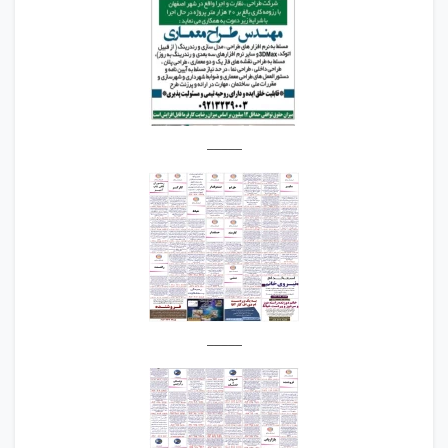
_____
_____