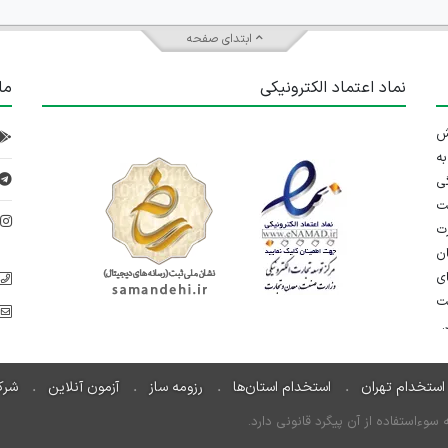
ابتدای صفحه
نماد اعتماد الکترونیکی
ما
 تلاش
ه
ی
ت
د
رت
ان
ی
یت
استخدام تهران
استخدام استان‌ها
رزومه ساز
آزمون آنلاین
شرک
ءاستفاده از آن پیگرد قانونی دارد.