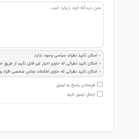
امکان تأیید نظرات سیاسی وجود ندارد.
امکان تایید نظراتی که حاوی اخبار غیر قابل تأیید از طریق خ
امکان تأیید نظراتی که حاوی اطلاعات تماس شخصی افراد و یا ID شبکه های مجازی ارتباطی می باشند وجود ند
امکان تأیید نظرات کاربرانی که به هر طریقی قصد مأیوس کرد
فرستادن پاسخ به ایمیل
هرگونه تحریک، تحقیر و کنایه به سایر افراد (مسئول و غیر 
ارسال ایمیل تایید
امکان هماهنگی برای هرگونه ملاقات حضوری چه به صورت د