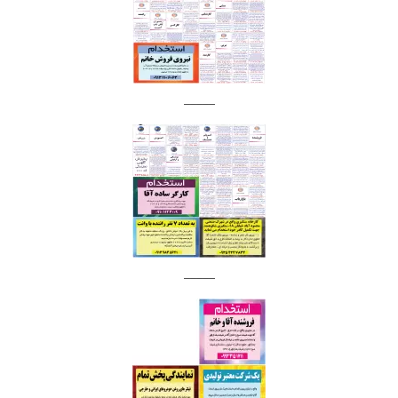
_____
_____