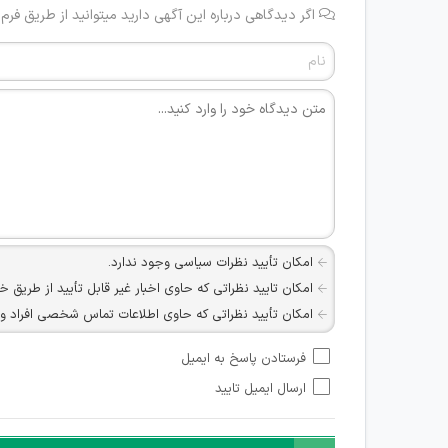
اگر دیدگاهی درباره این آگهی دارید میتوانید از طریق فرم
امکان تأیید نظرات سیاسی وجود ندارد.
امکان تایید نظراتی که حاوی اخبار غیر قابل تأیید از طریق خ
امکان تأیید نظراتی که حاوی اطلاعات تماس شخصی افراد و یا ID شبکه های مجازی ارتباطی می باشند وجود ند
امکان تأیید نظرات کاربرانی که به هر طریقی قصد مأیوس کرد
فرستادن پاسخ به ایمیل
هرگونه تحریک، تحقیر و کنایه به سایر افراد (مسئول و غیر 
ارسال ایمیل تایید
امکان هماهنگی برای هرگونه ملاقات حضوری چه به صورت د