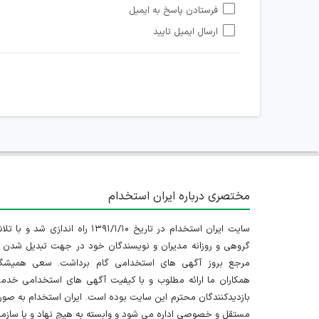
فرستادن پاسخ به ایمیل
هرگونه تحریک، تحقیر و کنایه به سایر افراد (مسئول و غیر 
ارسال ایمیل تایید
امکان هماهنگی برای هرگونه ملاقات حضوری چه به صورت د
مختصری درباره ایران استخدام
سایت ایران استخدام در تاریخ ۱۳۹۱/۱/۱۰ راه اندازی شد و با
گروهی و روزانه مدیران و نویسندگان خود در جهت تبدیل شدن ب
مرجع بروز آگهی های استخدامی گام برداشت. سعی همیشگ
همکاران ما ارائه مطلوب و با کیفیت آگهی های استخدامی خدم
بازدیدکنندگان محترم این سایت بوده است. ایران استخدام به صو
مستقل و خصوصی اداره می شود و وابسته به هیچ نهاد و یا سازم