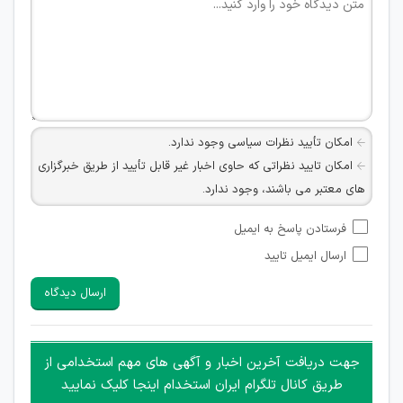
امکان تأیید نظرات سیاسی وجود ندارد.
امکان تایید نظراتی که حاوی اخبار غیر قابل تأیید از طریق خبرگزاری
های معتبر می باشند، وجود ندارد.
امکان تأیید نظراتی که حاوی اطلاعات تماس شخصی افراد و یا ID
فرستادن پاسخ به ایمیل
شبکه های مجازی ارتباطی می باشند وجود ندارد.
ارسال ایمیل تایید
امکان تأیید نظرات کاربرانی که به هر طریقی قصد مأیوس کردن
سایرین را دارند وجود ندارد.
ارسال دیدگاه
هرگونه تحریک، تحقیر و کنایه به سایر افراد (مسئول و غیر مسئول)
غیر مجاز می باشد.
امکان هماهنگی برای هرگونه ملاقات حضوری چه به صورت دسته
جهت دریافت آخرین اخبار و آگهی های مهم استخدامی از
جمعی و چه فردی توسط کاربران سایت وجود ندارد.
طریق کانال تلگرام ایران استخدام اینجا کلیک نمایید