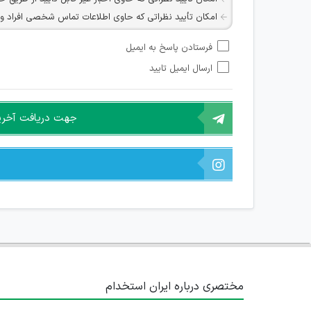
امکان تأیید نظراتی که حاوی اطلاعات تماس شخصی افراد و یا ID شبکه های مجازی ارتباطی می باشند وجود ند
امکان تأیید نظرات کاربرانی که به هر طریقی قصد مأیوس کرد
فرستادن پاسخ به ایمیل
هرگونه تحریک، تحقیر و کنایه به سایر افراد (مسئول و غیر 
ارسال ایمیل تایید
امکان هماهنگی برای هرگونه ملاقات حضوری چه به صورت د
جهت دریافت آخرین 
مختصری درباره ایران استخدام