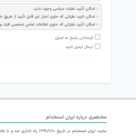
امکان تأیید نظرات سیاسی وجود ندارد.
امکان تایید نظراتی که حاوی اخبار غیر قابل تأیید از طریق خ
امکان تأیید نظراتی که حاوی اطلاعات تماس شخصی افراد و یا ID شبکه های مجازی ارتباطی می باشند وجود ند
امکان تأیید نظرات کاربرانی که به هر طریقی قصد مأیوس کرد
فرستادن پاسخ به ایمیل
هرگونه تحریک، تحقیر و کنایه به سایر افراد (مسئول و غیر 
ارسال ایمیل تایید
امکان هماهنگی برای هرگونه ملاقات حضوری چه به صورت د
مختصری درباره ایران استخدام
سایت ایران استخدام در تاریخ ۱۳۹۱/۱/۱۰ راه اندازی شد و با