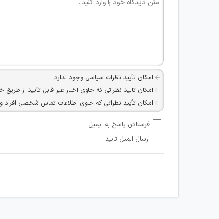
امکان تأیید نظرات سیاسی وجود ندارد.
امکان تایید نظراتی که حاوی اخبار غیر قابل تأیید از طریق خ
امکان تأیید نظراتی که حاوی اطلاعات تماس شخصی افراد و یا ID شبکه های مجازی ارتباطی می باشند وجود ند
امکان تأیید نظرات کاربرانی که به هر طریقی قصد مأیوس کرد
فرستادن پاسخ به ایمیل
هرگونه تحریک، تحقیر و کنایه به سایر افراد (مسئول و غیر 
ارسال ایمیل تایید
امکان هماهنگی برای هرگونه ملاقات حضوری چه به صورت د