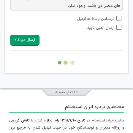
های معتبر می باشند، وجود ندارد.
امکان تأیید نظراتی که حاوی اطلاعات تماس شخصی افراد و یا ID
فرستادن پاسخ به ایمیل
شبکه های مجازی ارتباطی می باشند وجود ندارد.
ارسال ایمیل تایید
امکان تأیید نظرات کاربرانی که به هر طریقی قصد مأیوس کردن
سایرین را دارند وجود ندارد.
ارسال دیدگاه
هرگونه تحریک، تحقیر و کنایه به سایر افراد (مسئول و غیر مسئول)
غیر مجاز می باشد.
امکان هماهنگی برای هرگونه ملاقات حضوری چه به صورت دسته
جمعی و چه فردی توسط کاربران سایت وجود ندارد.
ابتدای صفحه
مختصری درباره ایران استخدام
سایت ایران استخدام در تاریخ ۱۳۹۱/۱/۱۰ راه اندازی شد و با تلاش گروهی
و روزانه مدیران و نویسندگان خود در جهت تبدیل شدن به مرجع بروز