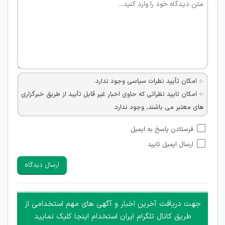
امکان تأیید نظرات سیاسی وجود ندارد.
امکان تایید نظراتی که حاوی اخبار غیر قابل تأیید از طریق خبرگزاری
های معتبر می باشند، وجود ندارد.
امکان تأیید نظراتی که حاوی اطلاعات تماس شخصی افراد و یا ID
فرستادن پاسخ به ایمیل
شبکه های مجازی ارتباطی می باشند وجود ندارد.
ارسال ایمیل تایید
امکان تأیید نظرات کاربرانی که به هر طریقی قصد مأیوس کردن
سایرین را دارند وجود ندارد.
ارسال دیدگاه
هرگونه تحریک، تحقیر و کنایه به سایر افراد (مسئول و غیر مسئول)
غیر مجاز می باشد.
امکان هماهنگی برای هرگونه ملاقات حضوری چه به صورت دسته
جهت دریافت آخرین اخبار و آگهی های مهم استخدامی از
جمعی و چه فردی توسط کاربران سایت وجود ندارد.
طریق کانال تلگرام ایران استخدام اینجا کلیک نمایید