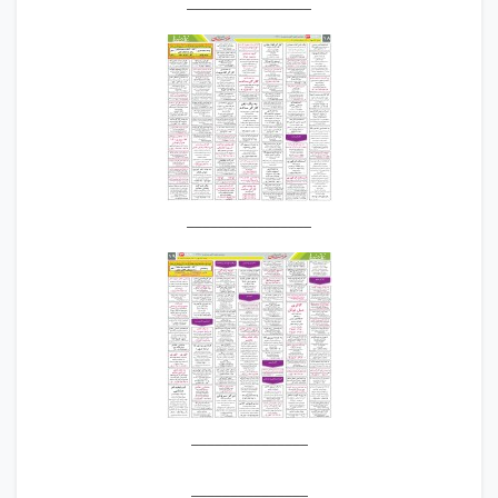
________________
________________
_______________
_______________