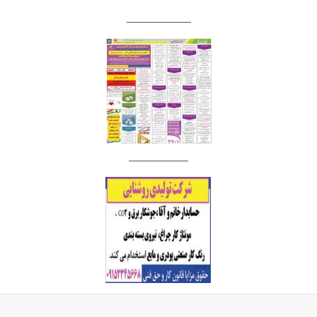
_____________
____________