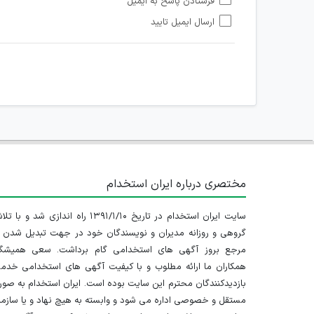
فرستادن پاسخ به ایمیل
هرگونه تحریک، تحقیر و کنایه به سایر افراد (مسئول و غیر 
ارسال ایمیل تایید
امکان هماهنگی برای هرگونه ملاقات حضوری چه به صورت د
مختصری درباره ایران استخدام
سایت ایران استخدام در تاریخ ۱۳۹۱/۱/۱۰ راه اندازی شد و با
گروهی و روزانه مدیران و نویسندگان خود در جهت تبدیل شدن ب
مرجع بروز آگهی های استخدامی گام برداشت. سعی همیشگ
همکاران ما ارائه مطلوب و با کیفیت آگهی های استخدامی خدم
بازدیدکنندگان محترم این سایت بوده است. ایران استخدام به صو
مستقل و خصوصی اداره می شود و وابسته به هیچ نهاد و یا سازم