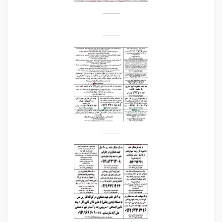
_____
_____
_____