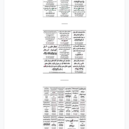
___
____