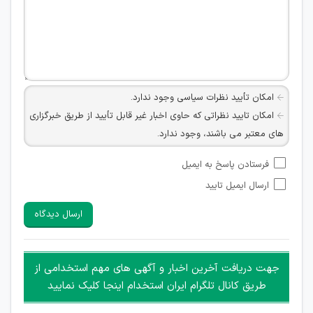
امکان تأیید نظرات سیاسی وجود ندارد.
امکان تایید نظراتی که حاوی اخبار غیر قابل تأیید از طریق خبرگزاری
های معتبر می باشند، وجود ندارد.
امکان تأیید نظراتی که حاوی اطلاعات تماس شخصی افراد و یا ID
فرستادن پاسخ به ایمیل
شبکه های مجازی ارتباطی می باشند وجود ندارد.
ارسال ایمیل تایید
امکان تأیید نظرات کاربرانی که به هر طریقی قصد مأیوس کردن
سایرین را دارند وجود ندارد.
ارسال دیدگاه
هرگونه تحریک، تحقیر و کنایه به سایر افراد (مسئول و غیر مسئول)
غیر مجاز می باشد.
امکان هماهنگی برای هرگونه ملاقات حضوری چه به صورت دسته
جهت دریافت آخرین اخبار و آگهی های مهم استخدامی از
جمعی و چه فردی توسط کاربران سایت وجود ندارد.
طریق کانال تلگرام ایران استخدام اینجا کلیک نمایید