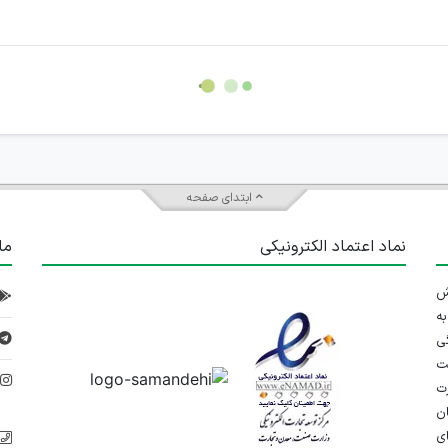
سته جمعی و چه فردی توسط کاربران سایت وجود ندارد.
ابتدای صفحه
نماد اعتماد الکترونیکی
ما
 تلاش
ه
ی
ت
د
رت
ان
ی