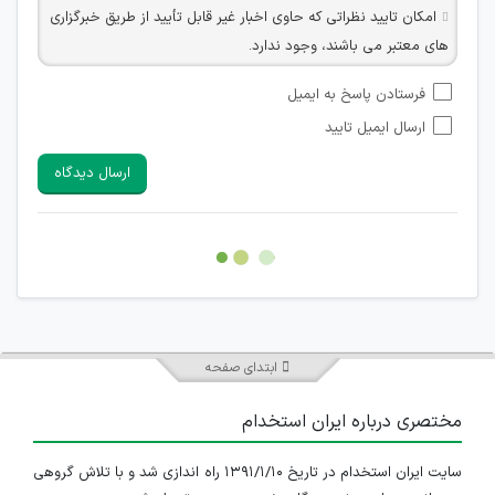
امکان تایید نظراتی که حاوی اخبار غیر قابل تأیید از طریق خبرگزاری
های معتبر می باشند، وجود ندارد.
امکان تأیید نظراتی که حاوی اطلاعات تماس شخصی افراد و یا ID
فرستادن پاسخ به ایمیل
شبکه های مجازی ارتباطی می باشند وجود ندارد.
ارسال ایمیل تایید
امکان تأیید نظرات کاربرانی که به هر طریقی قصد مأیوس کردن
سایرین را دارند وجود ندارد.
ارسال دیدگاه
هرگونه تحریک، تحقیر و کنایه به سایر افراد (مسئول و غیر مسئول)
غیر مجاز می باشد.
امکان هماهنگی برای هرگونه ملاقات حضوری چه به صورت دسته
جمعی و چه فردی توسط کاربران سایت وجود ندارد.
ابتدای صفحه
مختصری درباره ایران استخدام
سایت ایران استخدام در تاریخ ۱۳۹۱/۱/۱۰ راه اندازی شد و با تلاش گروهی