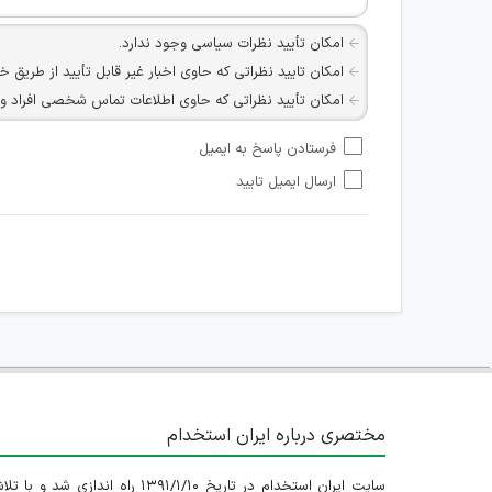
امکان تأیید نظرات سیاسی وجود ندارد.
امکان تایید نظراتی که حاوی اخبار غیر قابل تأیید از طریق خ
امکان تأیید نظراتی که حاوی اطلاعات تماس شخصی افراد و یا ID شبکه های مجازی ارتباطی می باشند وجود ند
امکان تأیید نظرات کاربرانی که به هر طریقی قصد مأیوس کرد
فرستادن پاسخ به ایمیل
هرگونه تحریک، تحقیر و کنایه به سایر افراد (مسئول و غیر 
ارسال ایمیل تایید
امکان هماهنگی برای هرگونه ملاقات حضوری چه به صورت د
مختصری درباره ایران استخدام
سایت ایران استخدام در تاریخ ۱۳۹۱/۱/۱۰ راه اندازی شد و با