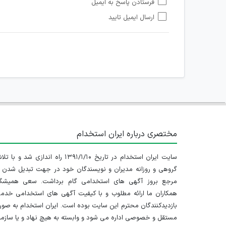
فرستادن پاسخ به ایمیل
هرگونه تحریک، تحقیر و کنایه به سایر افراد (مسئول و غیر 
ارسال ایمیل تایید
امکان هماهنگی برای هرگونه ملاقات حضوری چه به صورت د
مختصری درباره ایران استخدام
سایت ایران استخدام در تاریخ ۱۳۹۱/۱/۱۰ راه اندازی شد و با
گروهی و روزانه مدیران و نویسندگان خود در جهت تبدیل شدن ب
مرجع بروز آگهی های استخدامی گام برداشت. سعی همیشگ
همکاران ما ارائه مطلوب و با کیفیت آگهی های استخدامی خدم
بازدیدکنندگان محترم این سایت بوده است. ایران استخدام به صو
مستقل و خصوصی اداره می شود و وابسته به هیچ نهاد و یا سازم