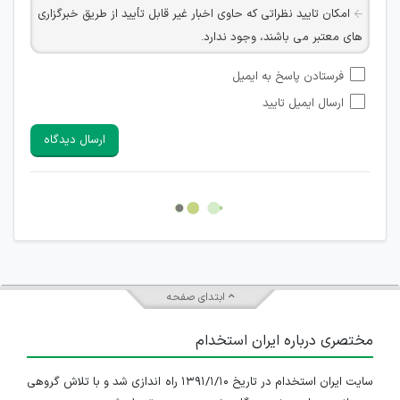
امکان تایید نظراتی که حاوی اخبار غیر قابل تأیید از طریق خبرگزاری
های معتبر می باشند، وجود ندارد.
امکان تأیید نظراتی که حاوی اطلاعات تماس شخصی افراد و یا ID
فرستادن پاسخ به ایمیل
شبکه های مجازی ارتباطی می باشند وجود ندارد.
ارسال ایمیل تایید
امکان تأیید نظرات کاربرانی که به هر طریقی قصد مأیوس کردن
سایرین را دارند وجود ندارد.
ارسال دیدگاه
هرگونه تحریک، تحقیر و کنایه به سایر افراد (مسئول و غیر مسئول)
غیر مجاز می باشد.
امکان هماهنگی برای هرگونه ملاقات حضوری چه به صورت دسته
جمعی و چه فردی توسط کاربران سایت وجود ندارد.
ابتدای صفحه
مختصری درباره ایران استخدام
سایت ایران استخدام در تاریخ ۱۳۹۱/۱/۱۰ راه اندازی شد و با تلاش گروهی