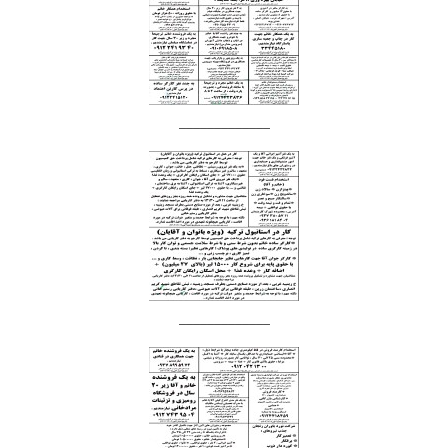
_____________
_____________