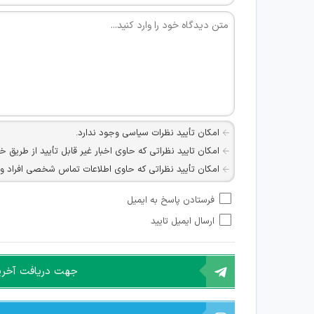
امکان تأیید نظرات سیاسی وجود ندارد.
امکان تایید نظراتی که حاوی اخبار غیر قابل تأیید از طریق خ
امکان تأیید نظراتی که حاوی اطلاعات تماس شخصی افراد و یا ID شبکه های مجازی ارتباطی می باشند وجود ند
امکان تأیید نظرات کاربرانی که به هر طریقی قصد مأیوس کرد
فرستادن پاسخ به ایمیل
هرگونه تحریک، تحقیر و کنایه به سایر افراد (مسئول و غیر 
ارسال ایمیل تایید
امکان هماهنگی برای هرگونه ملاقات حضوری چه به صورت د
جهت دریافت آخرین 