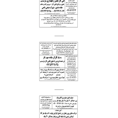
_____
_____