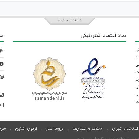
ابتدای صفحه
نماد اعتماد الکترونیکی
ما
 تلاش
ه
ی
ت
د
رت
ان
ی
یت
استخدام تهران
استخدام استان‌ها
رزومه ساز
آزمون آنلاین
شرک