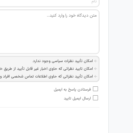
امکان تأیید نظرات سیاسی وجود ندارد.
امکان تایید نظراتی که حاوی اخبار غیر قابل تأیید از طریق خ
امکان تأیید نظراتی که حاوی اطلاعات تماس شخصی افراد و یا ID شبکه های مجازی ارتباطی می باشند وجود ند
امکان تأیید نظرات کاربرانی که به هر طریقی قصد مأیوس کرد
فرستادن پاسخ به ایمیل
هرگونه تحریک، تحقیر و کنایه به سایر افراد (مسئول و غیر 
ارسال ایمیل تایید
امکان هماهنگی برای هرگونه ملاقات حضوری چه به صورت د