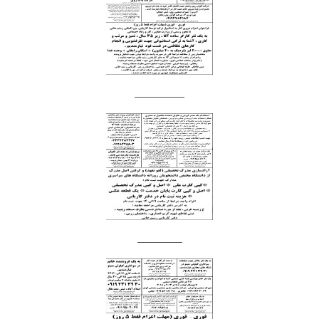
__________
_________