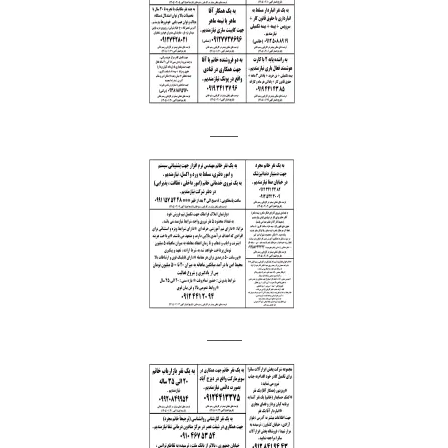
____
_____