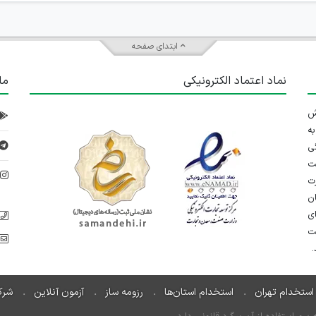
ابتدای صفحه
نماد اعتماد الکترونیکی
ما
 تلاش
ه
ی
ت
د
رت
ان
ی
یت
استخدام تهران
استخدام استان‌ها
رزومه ساز
آزمون آنلاین
شرک