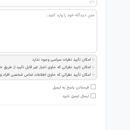
امکان تأیید نظرات سیاسی وجود ندارد.
امکان تایید نظراتی که حاوی اخبار غیر قابل تأیید از طریق خ
امکان تأیید نظراتی که حاوی اطلاعات تماس شخصی افراد و یا ID شبکه های مجازی ارتباطی می باشند وجود ند
امکان تأیید نظرات کاربرانی که به هر طریقی قصد مأیوس کرد
فرستادن پاسخ به ایمیل
هرگونه تحریک، تحقیر و کنایه به سایر افراد (مسئول و غیر 
ارسال ایمیل تایید
امکان هماهنگی برای هرگونه ملاقات حضوری چه به صورت د