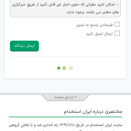
امکان تایید نظراتی که حاوی اخبار غیر قابل تأیید از طریق خبرگزاری
های معتبر می باشند، وجود ندارد.
امکان تأیید نظراتی که حاوی اطلاعات تماس شخصی افراد و یا ID
فرستادن پاسخ به ایمیل
شبکه های مجازی ارتباطی می باشند وجود ندارد.
ارسال ایمیل تایید
امکان تأیید نظرات کاربرانی که به هر طریقی قصد مأیوس کردن
سایرین را دارند وجود ندارد.
ارسال دیدگاه
هرگونه تحریک، تحقیر و کنایه به سایر افراد (مسئول و غیر مسئول)
غیر مجاز می باشد.
امکان هماهنگی برای هرگونه ملاقات حضوری چه به صورت دسته
جمعی و چه فردی توسط کاربران سایت وجود ندارد.
ابتدای صفحه
مختصری درباره ایران استخدام
سایت ایران استخدام در تاریخ ۱۳۹۱/۱/۱۰ راه اندازی شد و با تلاش گروهی