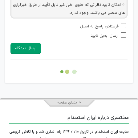
امکان تایید نظراتی که حاوی اخبار غیر قابل تأیید از طریق خبرگزاری
های معتبر می باشند، وجود ندارد.
امکان تأیید نظراتی که حاوی اطلاعات تماس شخصی افراد و یا ID
فرستادن پاسخ به ایمیل
شبکه های مجازی ارتباطی می باشند وجود ندارد.
ارسال ایمیل تایید
امکان تأیید نظرات کاربرانی که به هر طریقی قصد مأیوس کردن
سایرین را دارند وجود ندارد.
ارسال دیدگاه
هرگونه تحریک، تحقیر و کنایه به سایر افراد (مسئول و غیر مسئول)
غیر مجاز می باشد.
امکان هماهنگی برای هرگونه ملاقات حضوری چه به صورت دسته
جمعی و چه فردی توسط کاربران سایت وجود ندارد.
ابتدای صفحه
مختصری درباره ایران استخدام
سایت ایران استخدام در تاریخ ۱۳۹۱/۱/۱۰ راه اندازی شد و با تلاش گروهی