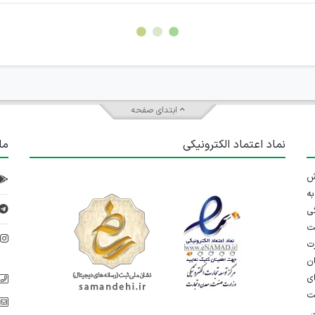
ابتدای صفحه
نماد اعتماد الکترونیکی
ما
 تلاش
ه
ی
ت
د
رت
ان
ی
یت