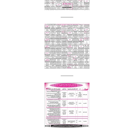
______
______