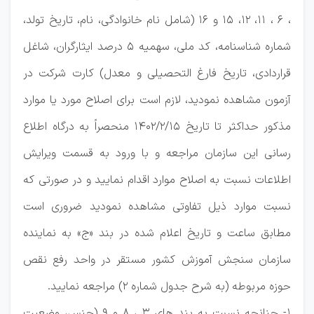
، 6 ، 11، 12، 15 و 16 (شامل نام خانوادگی، نام، تاریخ تولد،
شماره شناسنامه، کد ملی، سهمیه 5 درصد ایثارگران، شاغل
قراردادی، تاریخ فارغ التحصیلی و معدل) کارت شرکت در
آزمون مشاهده نمودید، لازم است برای اصلاح مورد یا موارد
مذکور حداکثر تا تاریخ ۱۴۰۲/۲/۱۵ منحصراً به درگاه اطلاع
رسانی این سازمان مراجعه و با ورود به قسمت ویرایش
اطلاعات نسبت به اصلاح موارد اقدام نمایید و در صورتی که
نسبت موارد ذیل تفاوتی مشاهده نمودید ضروری است
مطابق ساعت و تاریخ اعلام شده در بند «ج» به نماینده
سازمان سنجش آموزش کشور مستقر در واحد رفع نقص
حوزه مربوطه (به شرح جدول شماره 2) مراجعه نمایید.
1- چنانچه نسبت به بند های 3 ، 8 و 9 (جنس، وضعیت