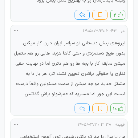
وبیمه بایدکارشان رو به بهترین شکل پیش برود
۲
مر
۲۱:۴۳ ۱۴۰۵/۰۳/۳۰
نیروهای پیش دبستانی تو سراسر ایران دارن کار میکنن
بدون هیچ دستمزدی و حتی گاهآ هزینه هایی رو هم متقبل
میشن سابقه کار با بچه ها رو هم دترن اما در نهایت حقی
ندارن یا حقوقی براشون تعیین نشده تازه هر بار با یه
مشکل جدید مواجه میشن از سمت مسئولین واقعآ درست
نیست این جور اما مسیریه که عمرشونو براش گذاشتن
۱۰
فهیمه
۲۱:۳۸ ۱۴۰۵/۰۳/۳۰
من پارسال با مدرک دکتری شیمی توی آزمون استخدامی