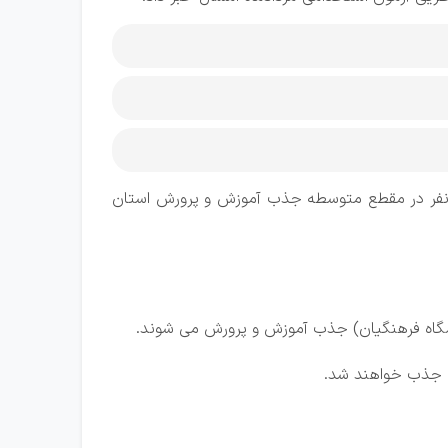
اعیل محمددوست روز دوشنبه به خبرنگار ایرنا اظهار کرد: در مرحله اول ۹۰ نفر در مقطع ابتدایی و در مرحله دوم ۲۷۸ نفر در مقطع متوسطه جذب آموزش و پرورش استان
شی جذب خواهند شد.