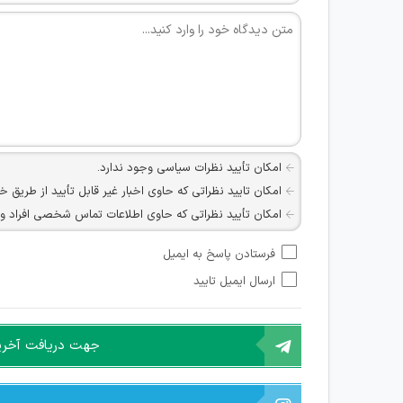
امکان تأیید نظرات سیاسی وجود ندارد.
امکان تایید نظراتی که حاوی اخبار غیر قابل تأیید از طریق خ
امکان تأیید نظراتی که حاوی اطلاعات تماس شخصی افراد و یا ID شبکه های مجازی ارتباطی می باشند وجود ند
امکان تأیید نظرات کاربرانی که به هر طریقی قصد مأیوس کرد
فرستادن پاسخ به ایمیل
هرگونه تحریک، تحقیر و کنایه به سایر افراد (مسئول و غیر 
ارسال ایمیل تایید
امکان هماهنگی برای هرگونه ملاقات حضوری چه به صورت د
جهت دریافت آخرین 